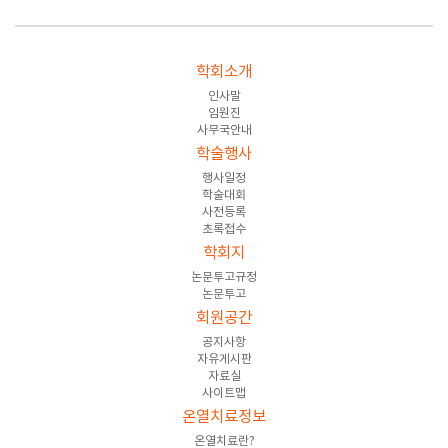
학회소개
인사말
임원진
사무국안내
학술행사
행사일정
학술대회
사전등록
초록접수
학회지
논문투고규정
논문투고
회원공간
공지사항
자유게시판
자료실
사이트맵
온열치료정보
온열치료란?